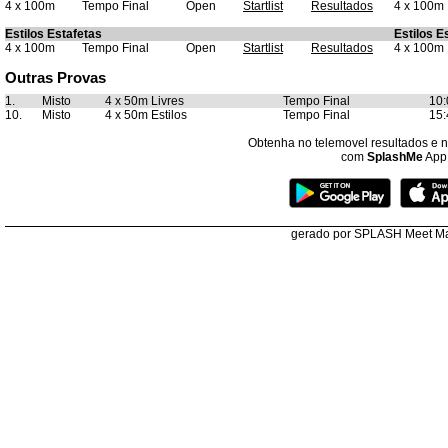
4 x 100m
Tempo Final
Open
Startlist
Resultados
4 x 100m
Estilos Estafetas
Estilos E
4 x 100m
Tempo Final
Open
Startlist
Resultados
4 x 100m
Outras Provas
1.
Misto
4 x 50m Livres
Tempo Final
10:
10.
Misto
4 x 50m Estilos
Tempo Final
15:
Obtenha no telemovel resultados e no
com
SplashMe
App
gerado por SPLASH Meet M