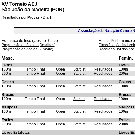
XV Torneio AEJ
São João da Madeira (POR)
Resultados por
Provas
-
Dia 1
Associação de Natação Centro No
Estatística de Inscrições por Clube
Melhor Performance p
Progressão de Atletas (Detalhes)
Classificação final col
Progressão de Atletas Sumário)
Recordes Batidos por
Masc.
Femin.
Livres
Livres
100m
Tempo Final
Open
Startlist
Resultados
100m
200m
Tempo Final
Open
Startlist
Resultados
200m
Costas
Costas
100m
Tempo Final
Open
Startlist
Resultados
100m
Bruços
Bruços
100m
Tempo Final
Open
Startlist
Resultados
100m
Mariposa
Mariposa
100m
Tempo Final
Open
Startlist
Resultados
100m
Estilos
Estilos
200m
Tempo Final
Open
Startlist
Resultados
200m
Livres Estafetas
Livres Es